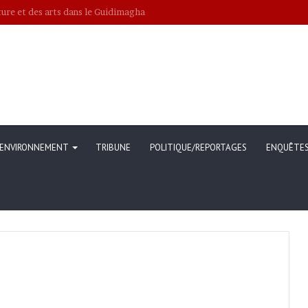
er pas pour freiner l’expansionnisme israélien?
ENVIRONNEMENT
TRIBUNE
POLITIQUE/REPORTAGES
ENQUÊTE