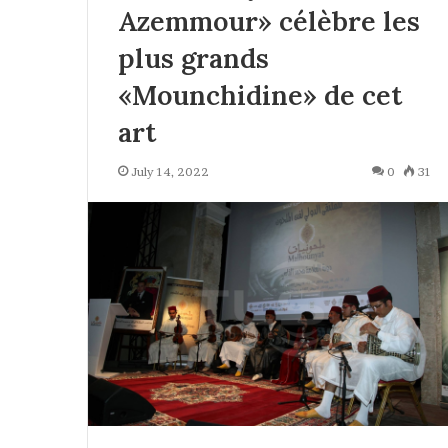
Azemmour» célèbre les
plus grands
«Mounchidine» de cet
art
July 14, 2022
0
31