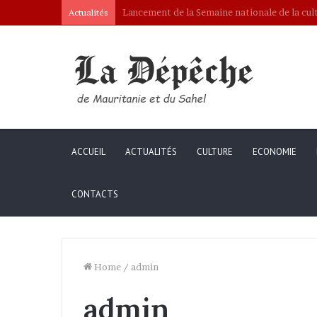
Pacte de défense commune de Djeddah : premi
Actualités
ACCUEIL
ACTUALITÉS
CULTURE
ECONOMIE
CONTACTS
Home
/
admin
admin