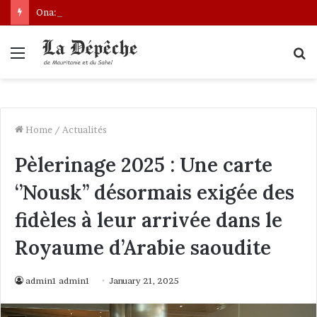
Ona: le nouveau bâtonnier installé
Menu
S
fo
Home
/
Actualités
Pèlerinage 2025 : Une carte
‘’Nousk’’ désormais exigée des
fidèles à leur arrivée dans le
Royaume d’Arabie saoudite
admin1 admin1
January 21, 2025