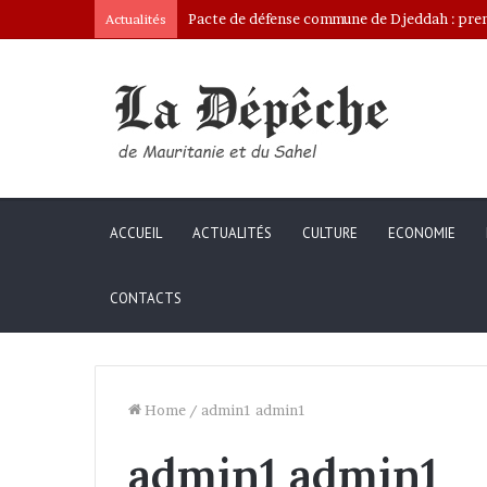
Ona: le nouveau bâtonnier installé
Actualités
ACCUEIL
ACTUALITÉS
CULTURE
ECONOMIE
CONTACTS
Home
/
admin1 admin1
admin1 admin1