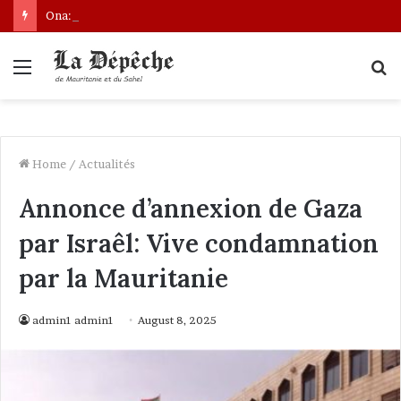
Ona: le nouveau bâtonnier installé
Menu
S
fo
Home
/
Actualités
Annonce d’annexion de Gaza
par Israêl: Vive condamnation
par la Mauritanie
admin1 admin1
August 8, 2025