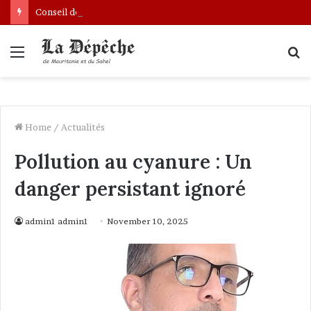
Conseil des ministres : présentation d’une communication sur l’évolution des indicateurs de pauvreté et des conditions de vie des ménages entre 2019 et 2025
Menu
S
fo
Home
/
Actualités
Pollution au cyanure : Un
danger persistant ignoré
admin1 admin1
November 10, 2025