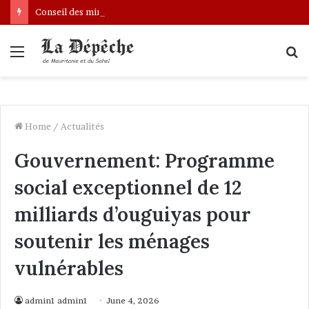
Conseil des ministres : présentation d’une communication sur l’évolution des indicateurs de pauvreté et des conditions de vie des ménages entre 2019 et 2025
Menu
S
fo
Home
/
Actualités
Gouvernement: Programme
social exceptionnel de 12
milliards d’ouguiyas pour
soutenir les ménages
vulnérables
admin1 admin1
June 4, 2026