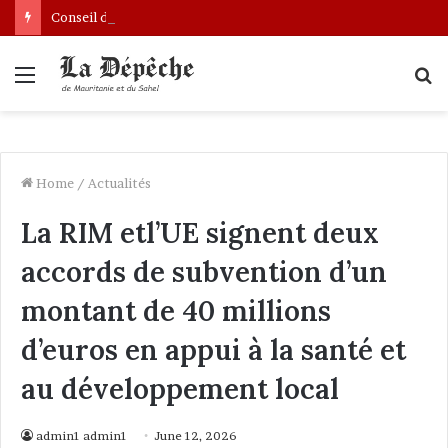
Conseil des ministres : présentation d’une communication sur l’évolution des indicateurs de pauvreté et des conditions de vie des ménages entre 2019 et 2025
Menu
S
fo
Home
/
Actualités
La RIM etl’UE signent deux
accords de subvention d’un
montant de 40 millions
d’euros en appui à la santé et
au développement local
admin1 admin1
June 12, 2026