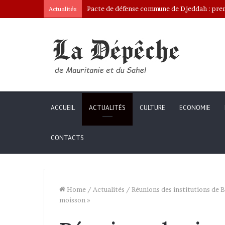
Pacte de défense commune de Djeddah : premi
Actualités
ACCUEIL
ACTUALITÉS
CULTURE
ECONOMIE
CONTACTS
Home
/
Actualités
/
Réunions des institutions de 
moisson »