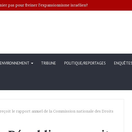
er pas pour freiner l’expansionnisme israélien?
ENVIRONNEMENT
TRIBUNE
POLITIQUE/REPORTAGES
ENQUÊTE
 reçoit le rapport annuel de la Commission nationale des Droits