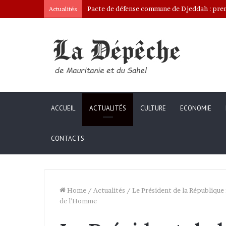
Pacte de défense commune de Djeddah : premi
Actualités
ACCUEIL
ACTUALITÉS
CULTURE
ECONOMIE
CONTACTS
Home
/
Actualités
/
Le Président de la République
de l’Homme