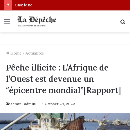
Ona: le nouveau bâtonnier installé
Menu
S
fo
Home
/
Actualités
Pêche illicite : L’Afrique de
l’Ouest est devenue un
‘’épicentre mondial’’[Rapport]
admin1 admin1
October 29, 2022