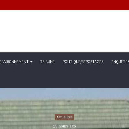
ommunication sur l’évolution des indicateurs de pauvreté et des conditi
ENVIRONNEMENT
TRIBUNE
POLITIQUE/REPORTAGES
ENQUÊTE
Actualités
19 hours ago