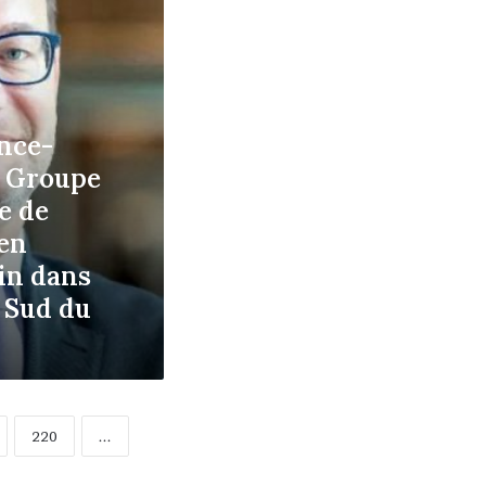
nce-
u Groupe
e de
en
in dans
 Sud du
220
...