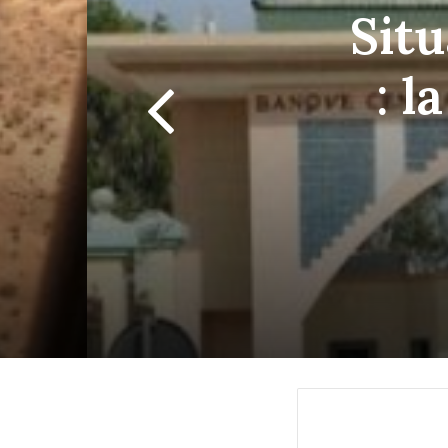
Sit
: l