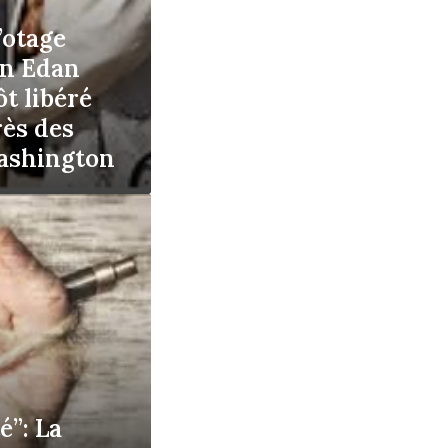
’otage
in Edan
t libéré
rès des
ashington
é”: La