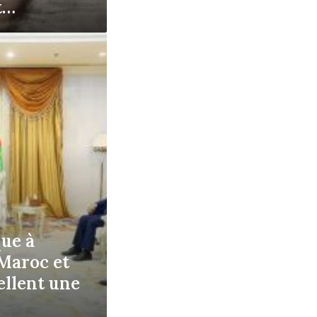
t…
ue à
 Maroc et
ellent une