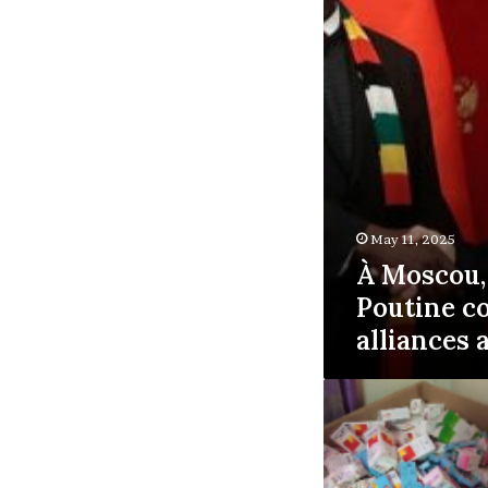
ses
alliances
africaines
May 11, 2025
À Moscou,
Poutine co
alliances 
Le
ministère
de
la
Santé