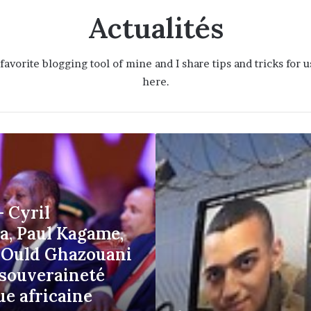
Actualités
favorite blogging tool of mine and I share tips and tricks for
here.
Guerre
à
Gaza
:
l’otage
– Cyril
israélo-
américain
, Paul Kagame,
Edan
Ould Ghazouani
Alexander
 souveraineté
bientôt
libéré
e africaine
par