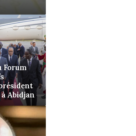
u Forum
fs
 président
 à Abidjan