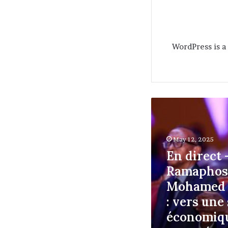
WordPress is a 
En
direct
–
Cyril
May 12, 2025
Ramaphosa,
En direct 
Paul
Kagame,
Ramaphosa
Mohamed
Mohamed 
Ould
: vers une
Ghazouani
:
économiqu
vers