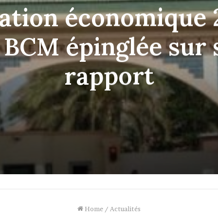
uation économique 
a BCM épinglée sur
rapport
Home
/
Actualités