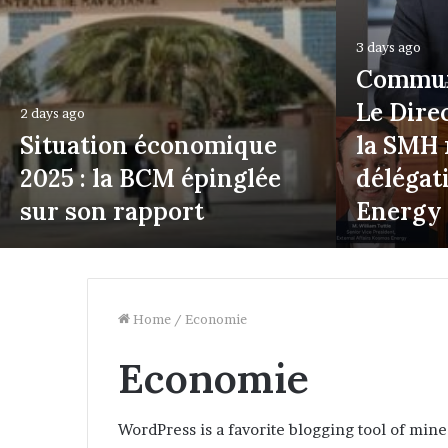
3 days ago
Commun
Le Dire
2 days ago
Situation économique
la SMH 
2025 : la BCM épinglée
délégat
sur son rapport
Energy
Home
/
Economie
Economie
WordPress is a favorite blogging tool of mine