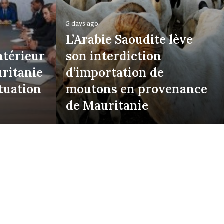
5 days ago
L’Arabie Saoudite lève
ntérieur
son interdiction
ritanie
d’importation de
ituation
moutons en provenance
de Mauritanie