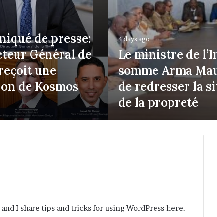
iqué de presse:
4 days ago
cteur Général de
Le ministre de l’I
reçoit une
somme Arma Mau
ion de Kosmos
de redresser la s
de la propreté
 and I share tips and tricks for using WordPress here.