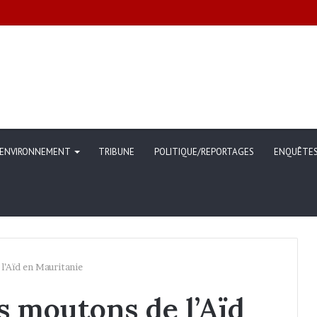
ommunication sur l’évolution des indicateurs de pauvreté et des conditi
ENVIRONNEMENT
TRIBUNE
POLITIQUE/REPORTAGES
ENQUÊTE
l’Aïd en Mauritanie
s moutons de l’Aïd