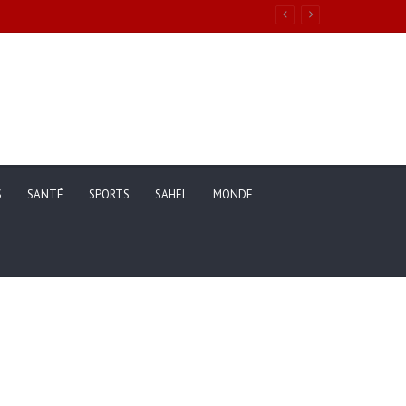
ons de vie des ménages entre 2019 et 2025
S
SANTÉ
SPORTS
SAHEL
MONDE