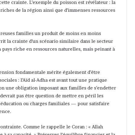
tte crainte. L’exemple du poisson est révélateur : la
s riches de la région ainsi que d’immenses ressources
breuses familles un produit de moins en moins
it la crainte d’un scénario similaire dans le secteur
un pays riche en ressources naturelles, mais peinant à
mension fondamentale mérite également d’être
ociales : l’Aïd al-Adha est avant tout une pratique
non une obligation imposant aux familles de s’endetter
 devrait pas être question de mettre en péril les
 éducation ou charges familiales — pour satisfaire
ence.
 contrainte. Comme le rappelle le Coran : « Allah
 sa capacité. » Préserver l’équilibre financier et la