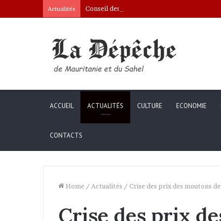
Conseil des ministres : présentation d’une c
Actualités
ACCUEIL
ACTUALITÉS
CULTURE
ECONOMIE
CONTACTS
Home
/
Actualités
/
Crise des prix des moutons de 
Crise des prix de