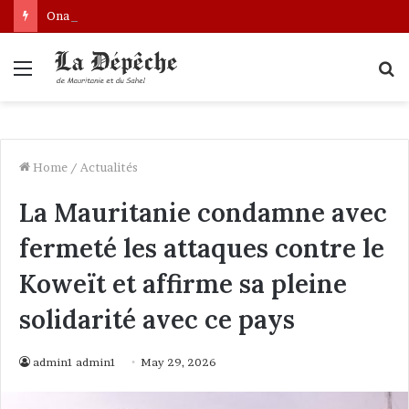
Ona: le nouveau bâtonnier installé
Menu
S
fo
Home
/
Actualités
La Mauritanie condamne avec
fermeté les attaques contre le
Koweït et affirme sa pleine
solidarité avec ce pays
admin1 admin1
May 29, 2026