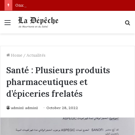
Ona: le nouveau bâtonnier installé
Menu
S
fo
Home
/
Actualités
Santé : Plusieurs produits
pharmaceutiques et
d’épiceries frelatés
admin1 admin1
October 28, 2022