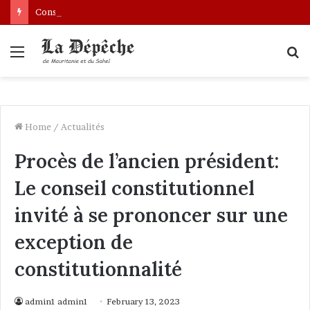
Conseil des ministres : présentation d’une communication sur l’évolution des indicateurs de pauvreté et des conditions de vie des ménages entre 2019 et 2025
Menu
S
fo
Home
/
Actualités
Procès de l’ancien président:
Le conseil constitutionnel
invité à se prononcer sur une
exception de
constitutionnalité
admin1 admin1
February 13, 2023