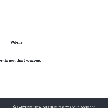
Website
for the next time I comment.
© Copyright 2026, tous drois reserves pour ladepeche