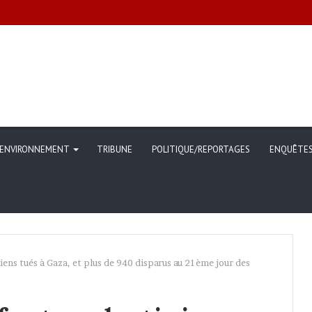
ommunication sur l’évolution des indicateurs de pauvreté et des conditi
ENVIRONNEMENT
TRIBUNE
POLITIQUE/REPORTAGES
ENQUÊTE
iens tués à Gaza, et plus de 940 disparus au 21ème jour des