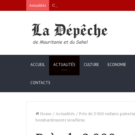
Conseil des ministres : présentation d’une c
Actualités
ACCUEIL
ACTUALITÉS
CULTURE
ECONOMIE
CONTACTS
Home
/
Actualités
/
Près de 3 000 enfants palestin
bombardements israéliens