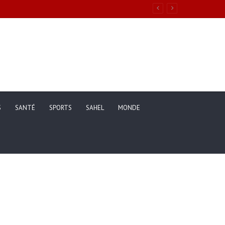
ons de vie des ménages entre 2019 et 2025
S
SANTÉ
SPORTS
SAHEL
MONDE