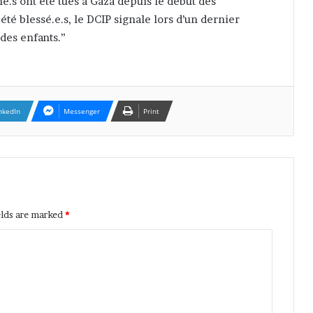
e.s ont été tués à Gaza depuis le début des
té blessé.e.s, le DCIP signale lors d’un dernier
 des enfants.”
nkedIn
Messenger
Print
elds are marked
*