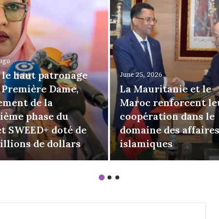
 ago
 le haut patronage
June 25, 2026
a Première Dame,
La Mauritanie et le
ement de la
Maroc renforcent le
sième phase du
coopération dans le
et SWEED+ doté de
domaine des affaire
illions de dollars
islamiques