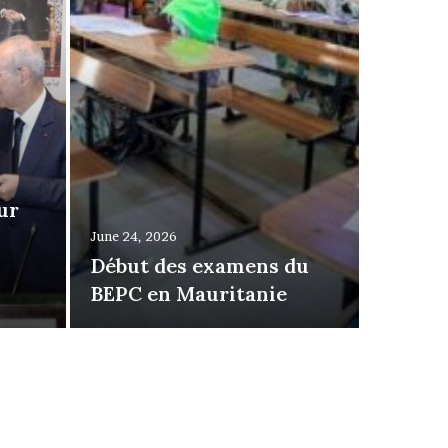
ur
June 24, 
الدروس
June 24, 2026
s
Début des examens du
الإعدادية بمشاركة أكثر من 75
BEPC en Mauritanie
 مترشح