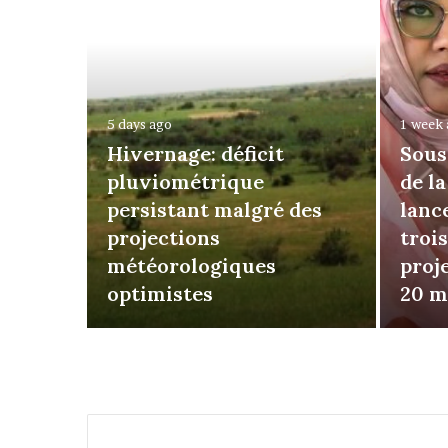
5 days ago
1 week
Hivernage: déficit
Sous
pluviométrique
de l
persistant malgré des
lanc
projections
troi
ord de
météorologiques
proj
tique?
optimistes
20 m