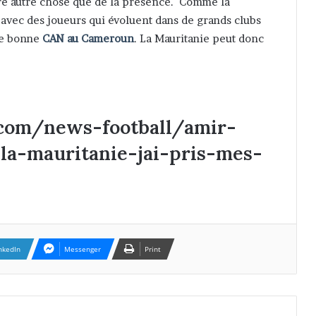
ire autre chose que de la présence. Comme la
 avec des joueurs qui évoluent dans de grands clubs
ne bonne
CAN au Cameroun
. La Mauritanie peut donc
.com/news-football/amir-
la-mauritanie-jai-pris-mes-
nkedIn
Messenger
Print