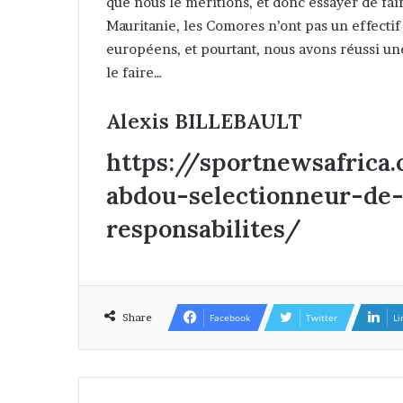
que nous le méritions, et donc essayer de fa
Mauritanie, les Comores n’ont pas un effectif
européens, et pourtant, nous avons réussi u
le faire…
Alexis BILLEBAULT
https://sportnewsafrica
abdou-selectionneur-de-
responsabilites/
Share
Facebook
Twitter
Li