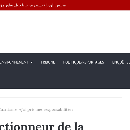
 gouvernement engage des démarches pour leur libération
ENVIRONNEMENT
TRIBUNE
POLITIQUE/REPORTAGES
ENQUÊTE
uritanie : «j’ai pris mes responsabilités»
ctionneur de la