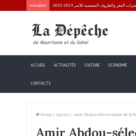
Interpellation de Mauritaniens au Mali : le
Actualités
ACCUEIL
ACTUALITÉS
CULTURE
ECONOMIE
CONTACTS
Home
/
Sports
/
Amir Abdou-sélectionneur de la Ma
Amir Abdou-séle