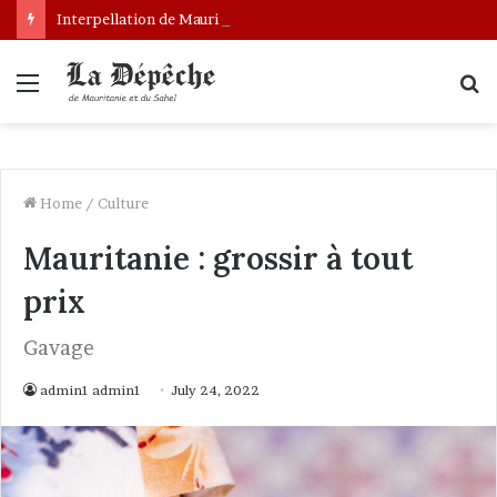
Interpellation de Mauritaniens au Mali : le gouvernement engage des démarches pour leur libération
Menu
S
fo
Home
/
Culture
Mauritanie : grossir à tout
prix
Gavage
admin1 admin1
July 24, 2022