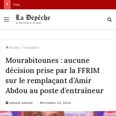
Ona: le nouveau bâtonnier installé
Menu
S
fo
Home
/
Actualités
Mourabitounes : aucune
décision prise par la FFRIM
sur le remplaçant d’Amir
Abdou au poste d’entraîneur
admin1 admin1
November 22, 2024