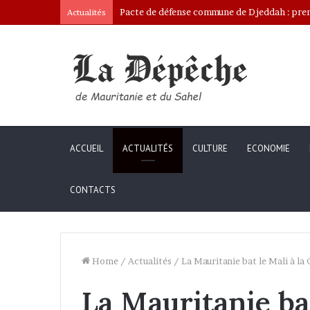
Pacte de défense commune de Djeddah : premi
Actualités
ACCUEIL
ACTUALITÉS
CULTURE
ECONOMIE
CONTACTS
Home
/
Actualités
/
La Mauritanie bat le Mali à l
La Mauritanie bat