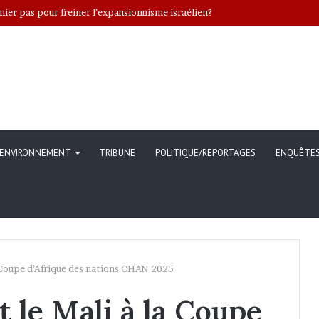
er pas pour freiner l’expansionnisme israélien?
ENVIRONNEMENT
TRIBUNE
POLITIQUE/REPORTAGES
ENQUÊTE
a Coupe d’Afrique des nations CHAN 2025
 le Mali à la Coupe