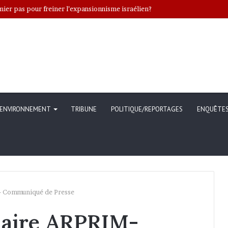
er pas pour freiner l’expansionnisme israélien?
ENVIRONNEMENT
TRIBUNE
POLITIQUE/REPORTAGES
ENQUÊTE
- Communiqué de Presse
naire ARPRIM-