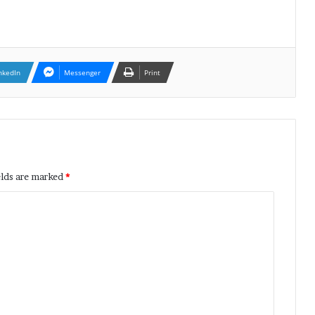
nkedIn
Messenger
Print
elds are marked
*