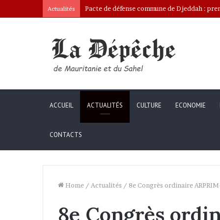
Pacte de défense commune de Djeddah : premi
Actualités
ACCUEIL
ACTUALITÉS
CULTURE
ECONOMIE
CONTACTS
Home
/
Actualités
/
8e Congrès ordinaire ARPRIM
8e Congrès ordi