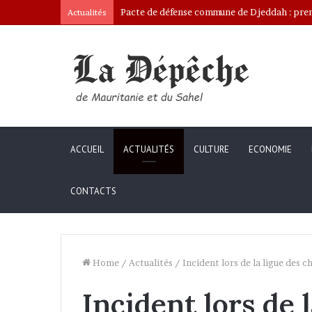
Ona: le nouveau bâtonnier installé
Actualités
ACCUEIL
ACTUALITÉS
CULTURE
ECONOMIE
CONTACTS
Home
/
Actualités
/
Incident lors de la ligue des 
Incident lors de l