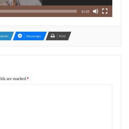
01:03
nkedIn
Messenger
Print
elds are marked
*