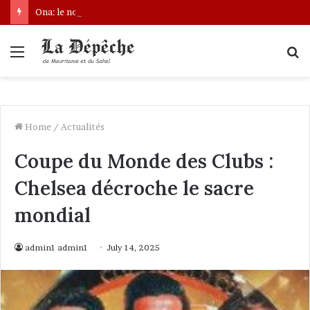
Ona: le nouveau bâtonnier installé
Menu
S
fo
Home
/
Actualités
Coupe du Monde des Clubs :
Chelsea décroche le sacre
mondial
admin1 admin1
July 14, 2025