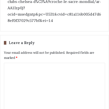
clubs-chelsea-d%C3%A9croche-le-sacre-mondial/ar-
AA1Izp0j?
ocid=msedgntp&pc=U531&cvid=c81a116b005d47d6
8ef0f37029c577bf&ei=14
Leave a Reply
Your email address will not be published.
Required fields are
marked
*