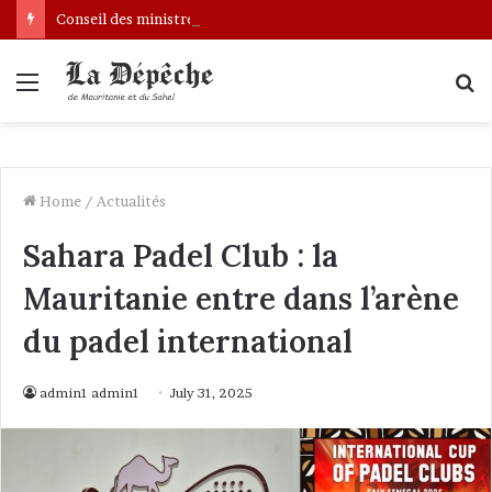
Conseil des ministres : présentation d’une communication sur l’évolution des indicateurs de pauvreté et des conditions de vie des ménages entre 2019 et 2025
Menu
S
fo
Home
/
Actualités
Sahara Padel Club : la
Mauritanie entre dans l’arène
du padel international
admin1 admin1
July 31, 2025