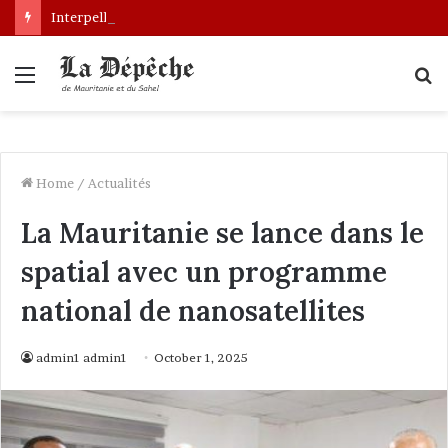
Interpellation de Mauritaniens au Mali : le gouvernement engage des démarches pour leur libération
Menu
S
fo
Home
/
Actualités
La Mauritanie se lance dans le
spatial avec un programme
national de nanosatellites
admin1 admin1
October 1, 2025