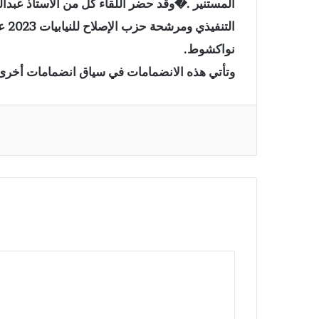
المستنير .�وقد حضر اللقاء كل من الأستاذ عبدال
الت
نواكشوط.
وتأتي هذه الانضمامات في سياق انضمامات أخرى مت