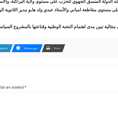
له الدولة المنسق الجهوي للحزب على مستوى ولاية البراكنة، وال
نفيذي ومرشحة حزب الإصلاح للنيابيات 2023 على مستوى مقاطعة امباني والأستاذ عبدي ولد هاب
تالية تبين مدى اهتمام النخبة الوطنية وقناعتها بالمشروع السيا
nkedIn
Messenger
Print
elds are marked
*