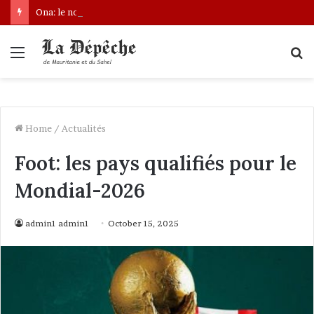
Ona: le nouveau bâtonnier installé
Menu
S
fo
Home
/
Actualités
Foot: les pays qualifiés pour le
Mondial-2026
admin1 admin1
October 15, 2025