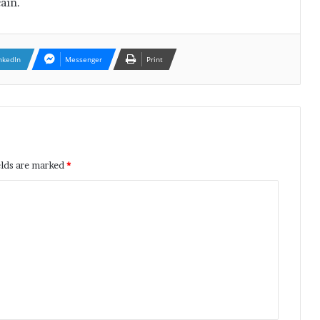
ain.
nkedIn
Messenger
Print
elds are marked
*