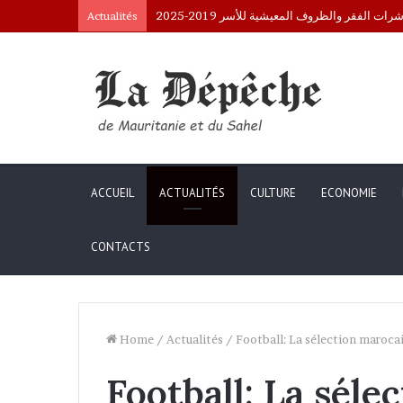
Interpellation de Mauritaniens au Mali : le
Actualités
ACCUEIL
ACTUALITÉS
CULTURE
ECONOMIE
CONTACTS
Home
/
Actualités
/
Football: La sélection marocai
Football: La séle