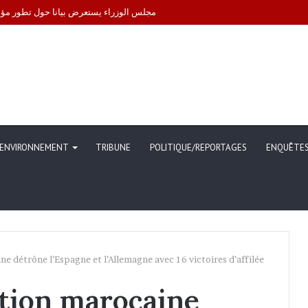
 gouvernement engage des démarches pour leur libération
ENVIRONNEMENT
TRIBUNE
POLITIQUE/REPORTAGES
ENQUÊTE
ne détrône l’Espagne et l’Allemagne avec 16 victoires d’affilée
ction marocaine