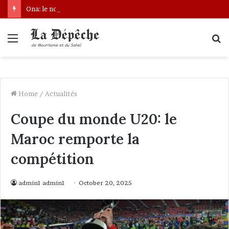
Ona: le nouveau bâtonnier installé
Menu
S
fo
Home
/
Actualités
Coupe du monde U20: le
Maroc remporte la
compétition
admin1 admin1
October 20, 2025