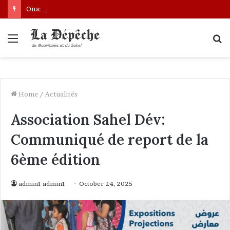
Ona: le nouveau bâtonnier installé
Menu
S
fo
Home
/
Actualités
Association Sahel Dév:
Communiqué de report de la
6ème édition
admin1 admin1
October 24, 2025