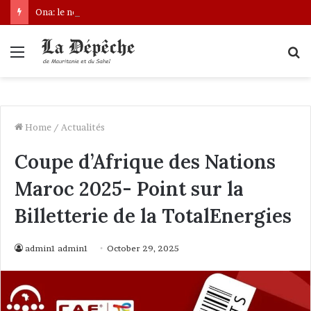
Ona: le nouveau bâtonnier installé
Menu
S
fo
Home
/
Actualités
Coupe d’Afrique des Nations
Maroc 2025- Point sur la
Billetterie de la TotalEnergies
admin1 admin1
October 29, 2025