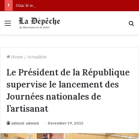
Ona: le nouveau bâtonnier installé
Menu
S
fo
Home
/
Actualités
Le Président de la République
supervise le lancement des
Journées nationales de
l’artisanat
admin1 admin1
December 19, 2025