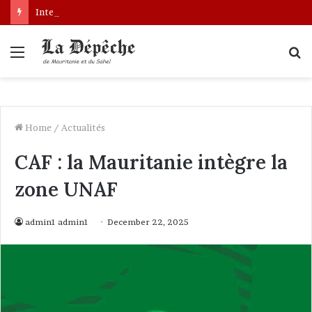
Interpellation de Mauritaniens au Mali : le gouvernement engage des démarches pour leur libération
Menu
S
fo
Home
/
Actualités
CAF : la Mauritanie intègre la
zone UNAF
admin1 admin1
December 22, 2025