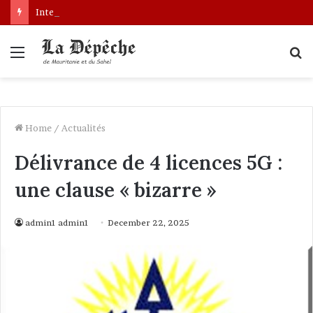
Interpellation de Mauritaniens au Mali : le gouvernement engage des démarches pour leur libération
Menu
S
fo
Home
/
Actualités
Délivrance de 4 licences 5G :
une clause « bizarre »
admin1 admin1
December 22, 2025