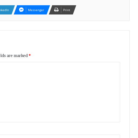
nkedIn
Messenger
Print
elds are marked
*