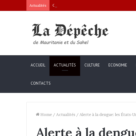
Conseil des ministres : présentation d’une c
Actualités
ACCUEIL
ACTUALITÉS
CULTURE
ECONOMIE
CONTACTS
Home
/
Actualités
/
Alerte à la dengue: les États-
Alerte à la dengu