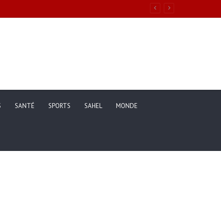
ons de vie des ménages entre 2019 et 2025
S
SANTÉ
SPORTS
SAHEL
MONDE