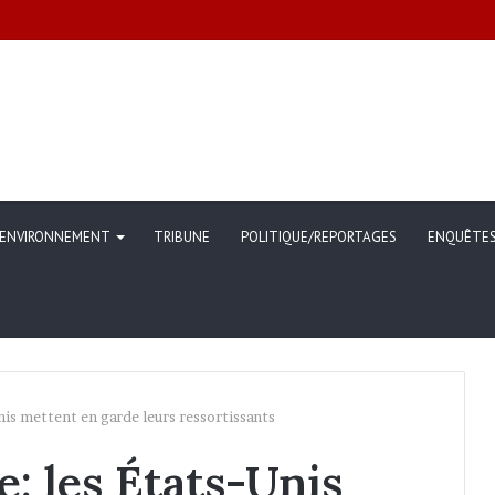
ommunication sur l’évolution des indicateurs de pauvreté et des conditi
ENVIRONNEMENT
TRIBUNE
POLITIQUE/REPORTAGES
ENQUÊTE
Unis mettent en garde leurs ressortissants
e: les États-Unis