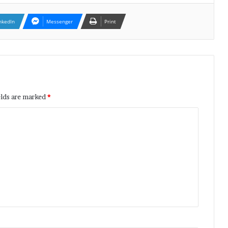
nkedIn
Messenger
Print
elds are marked
*