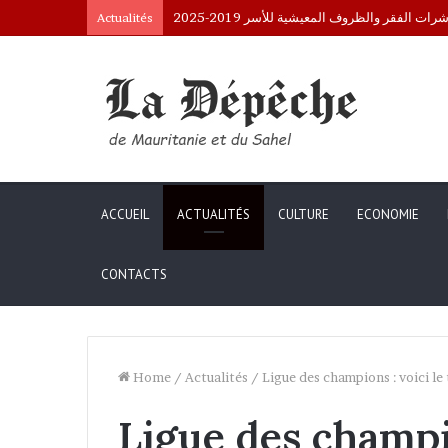
Interpellation de Mauritaniens au Mali : le
Actualités
ACCUEIL
ACTUALITÉS
CULTURE
ECONOMIE
CONTACTS
Home
/
Actualités
/
Ligue des champions : voici le
Ligue des champio