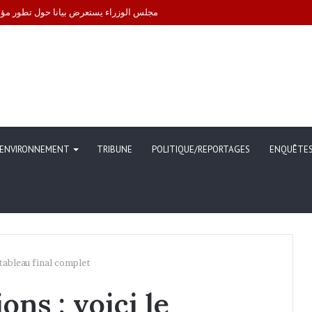
 gouvernement engage des démarches pour leur libération
ENVIRONNEMENT
TRIBUNE
POLITIQUE/REPORTAGES
ENQUÊTE
 tableau final complet
ns : voici le