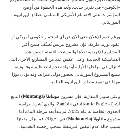
«إيكوفين» في تقرير حديث. وتُعد هذه الخطوة من أوضح
المؤشرات على الاهتمام الأمريكي المتنامي بقطاع اليورانيوم
الموريتاني.
ورغم عدم الإعلان حتى الآن عن أي استثمار حكومي أمريكي أو
عقود توريد ملزمة، فإن مشروع تيريس يُصنَّف ضمن أكثر
المشاريع الإفريقية تقدّمًا والمرشحة للاستفادة من هذه
الديناميكية الجديدة. وعلى عكس عدد من المشاريع الأخرى التي
لا تزال في مراحلها الأولية أو تواجه تحديات تنظيمية وقانونية،
يتمتع المشروع الموريتاني بحضور دولي متزايد، وقد يؤدي دورًا
مهمًا في تنويع مصادر اليورانيوم العالمية.
وعلى سبيل المقارنة، فإن مشروع
مونتانغا (Muntanga)
التابع
لشركة
Atomic Eagle
في
Zambia
، والذي نُشرت دراسة
الجدوى الخاصة به عام 2025، لم يبدأ بعد مرحلة البناء. أما
مشروع
ماداويلا (Madaouela)
في
Niger
، فما يزال متعثرًا
بسبب حالة عدم اليقين المرتبطة بسحب رخصته التعدينية.