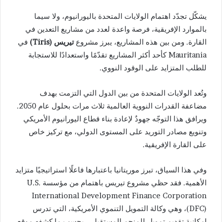
يشكّل تجدّد اهتمام الولايات المتحدة باليورانيوم، ولا سيما
بالموارد الإفريقية، فرصة واعدة لعدد من مشاريع التعدين في
القارة. ومن بين هذه المشاريع، يبرز مشروع
تيريس (Tiris)
في
Mauritania
كأحد أكثر المشاريع تقدّمًا واستعدادًا للاستجابة
للطلب المتزايد على الوقود النووي.
وتُعد الولايات المتحدة من بين الدول التي التزمت بهدف
مضاعفة القدرات النووية العالمية ثلاث مرات بحلول عام 2050.
ويرافق هذا التوجّه جهودٌ لإعادة بناء قطاع اليورانيوم الأمريكي
وتنويع مصادر التوريد على المستوى الدولي، مع تركيز خاص
على القارة الإفريقية.
وفي هذا السياق، تبرز موريتانيا باعتبارها فاعلًا استراتيجيًا متزايد
الأهمية. فقد حظي مشروع تيريس باهتمام من مؤسسة
U.S.
International Development Finance Corporation
(DFC)، وهي وكالة التمويل التنموي الأمريكية، التي تدرس
إمكانية تقديم تمويل للمنجم المستقبلي، بحسب ما كشفه موقع