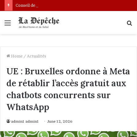
Conseil des ministres : présentation d’une communication sur l’évolution des indicateurs de pauvreté et des conditions de vie des ménages entre 2019 et 2025
Menu
S
fo
Home
/
Actualités
UE : Bruxelles ordonne à Meta
de rétablir l’accès gratuit aux
chatbots concurrents sur
WhatsApp
admin1 admin1
June 12, 2026