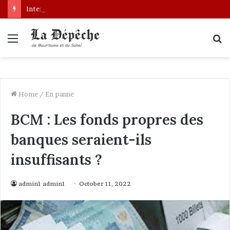
Interpellation de Mauritaniens au Mali : le gouvernement engage des démarches pour leur libération
Menu
S
fo
Home
/
En panne
BCM : Les fonds propres des
banques seraient-ils
insuffisants ?
admin1 admin1
October 11, 2022