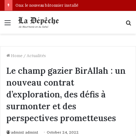
Ona: le nouveau bâtonnier installé
Menu
S
fo
Home
/
Actualités
Le champ gazier BirAllah : un
nouveau contrat
d’exploration, des défis à
surmonter et des
perspectives prometteuses
admin1 admin1
October 24, 2022