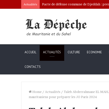
Pacte de défense commune de Djeddah : premi
Actualités
ACCUEIL
ACTUALITÉS
CULTURE
ECONOMIE
CONTACTS
Home
/
Actualités
/
Taleb Abderrahmane EL MAHJOU
mauritaniens pour préparer les JO Paris 2024