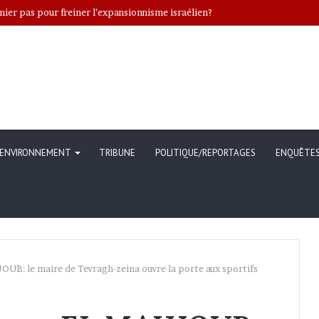
er pas pour freiner l’expansionnisme israélien?
ENVIRONNEMENT
TRIBUNE
POLITIQUE/REPORTAGES
ENQUÊTE
B: le maire de Tevragh-zeina ouvre la porte aux sportifs