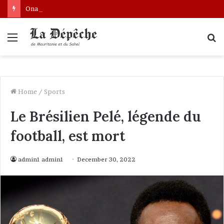
Ona: le nouveau bâtonnier installé
Menu
S
fo
Home
/
Sports
Le Brésilien Pelé, légende du
football, est mort
admin1 admin1
December 30, 2022