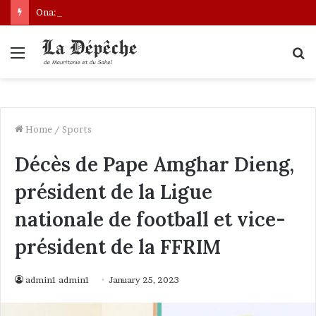
Ona: le nouveau bâtonnier installé
Menu
S
fo
Home
/
Sports
Décès de Pape Amghar Dieng,
président de la Ligue
nationale de football et vice-
président de la FFRIM
admin1 admin1
January 25, 2023