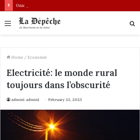
Ona: le nouveau bâtonnier installé
Menu
S
fo
Home
/
Economie
Electricité: le monde rural
toujours dans l’obscurité
admin1 admin1
February 25, 2023