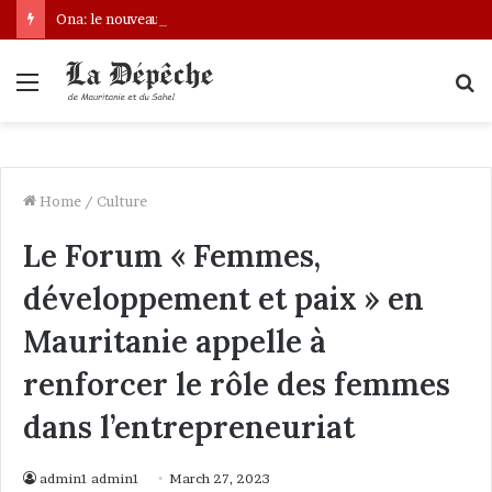
Ona: le nouveau bâtonnier installé
Menu
S
fo
Home
/
Culture
Le Forum « Femmes,
développement et paix » en
Mauritanie appelle à
renforcer le rôle des femmes
dans l’entrepreneuriat
admin1 admin1
March 27, 2023