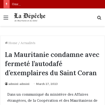
Ona: le nouveau bâtonnier installé
Menu
S
fo
Home
/
Actualités
La Mauritanie condamne avec
fermeté l’autodafé
d’exemplaires du Saint Coran
admin1 admin1
March 27, 2023
Dans un communiqué du ministère des Affaires
étrangères, de la Coopération et des Mauritaniens de