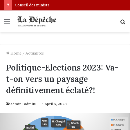
Conseil des ministres : présentation d’une communication sur l’évolution des indicateurs de pauvreté et des conditions de vie des ménages entre 2019 et 2025
Menu
S
fo
Home
/
Actualités
Politique-Elections 2023: Va-
t-on vers un paysage
définitivement éclaté?!
admin1 admin1
April 8, 2023