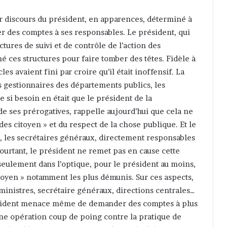
r discours du président, en apparences, déterminé à
er des comptes à ses responsables. Le président, qui
tures de suivi et de contrôle de l’action des
é ces structures pour faire tomber des têtes. Fidèle à
 avaient fini par croire qu’il était inoffensif. La
s gestionnaires des départements publics, les
si besoin en était que le président de la
de ses prérogatives, rappelle aujourd’hui que cela ne
 des citoyen » et du respect de la chose publique. Et le
s, les secrétaires généraux, directement responsables
Pourtant, le président ne remet pas en cause cette
seulement dans l’optique, pour le président au moins,
itoyen » notamment les plus démunis. Sur ces aspects,
ministres, secrétaire généraux, directions centrales…
ésident menace même de demander des comptes à plus
une opération coup de poing contre la pratique de