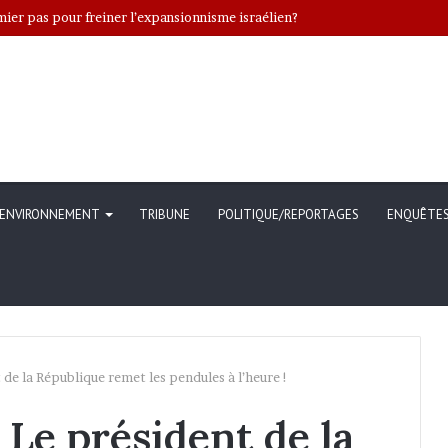
er pas pour freiner l’expansionnisme israélien?
ENVIRONNEMENT
TRIBUNE
POLITIQUE/REPORTAGES
ENQUÊTE
 de la République remet les pendules à l’heure !
 Le président de la